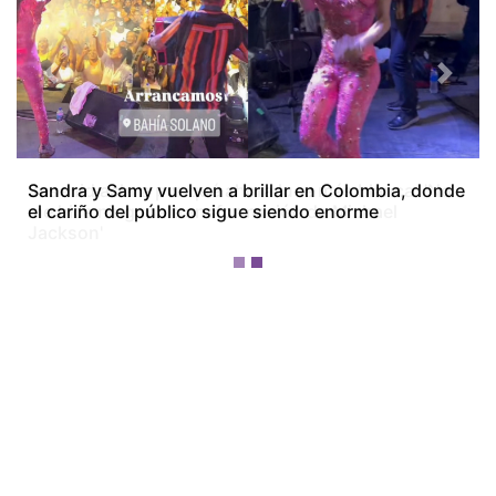
Previous
Next
Josenid aclara por qué ahora luce más blanca: 'No
me hice ninguna transformación de Michael
Jackson'