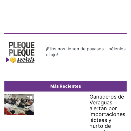
¡Ellos nos tienen de payasos… pélenles
el ojo!
Más Recientes
Ganaderos de
Veraguas
alertan por
importaciones
lácteas y
hurto de