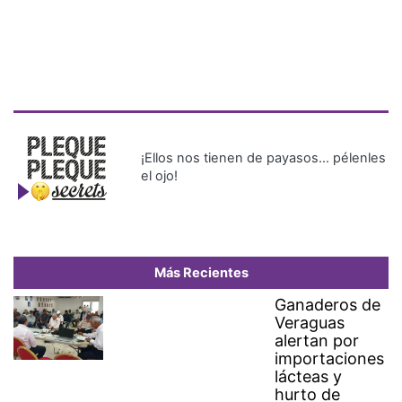
¡Ellos nos tienen de payasos… pélenles
el ojo!
Más Recientes
Ganaderos de
Veraguas
alertan por
importaciones
lácteas y
hurto de