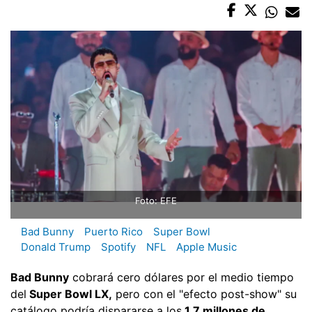
Foto: EFE
Bad Bunny
Puerto Rico
Super Bowl
Donald Trump
Spotify
NFL
Apple Music
Bad Bunny
cobrará cero dólares por el medio tiempo
del
Super Bowl LX,
pero con el "efecto post-show" su
catálogo podría dispararse a los
1,7 millones de