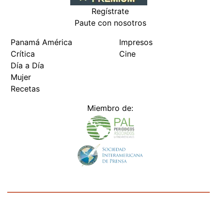
Regístrate
Paute con nosotros
Panamá América
Impresos
Crítica
Cine
Día a Día
Mujer
Recetas
Miembro de:
Todos los derechos reservados Editora Panamá América S.A. -
Ciudad de Panamá - Panamá 2026.
Prohibida su reproducción total o parcial, sin autorización escrita