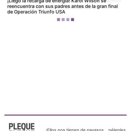
¡La Bichota está dolida! Karol G le canta al desamor
en su nuevo álbum ‘No me arrepiento de sentir
tanto’
¡Ellos nos tienen de payasos… pélenles