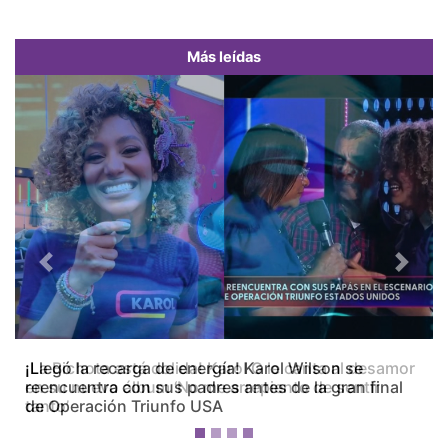
Más leídas
Previous
Next
¡La Bichota está dolida! Karol G le canta al desamor
en su nuevo álbum ‘No me arrepiento de sentir
tanto’