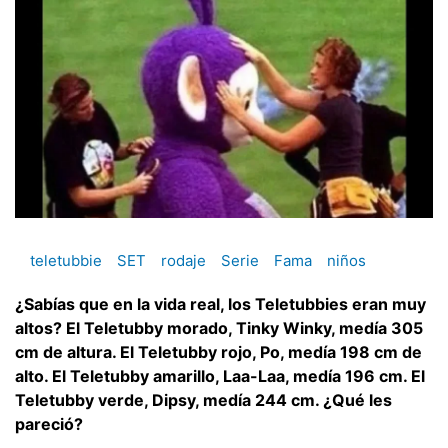
teletubbie
SET
rodaje
Serie
Fama
niños
¿Sabías que en la vida real, los Teletubbies eran muy
altos? El Teletubby morado, Tinky Winky, medía 305
cm de altura. El Teletubby rojo, Po, medía 198 cm de
alto. El Teletubby amarillo, Laa-Laa, medía 196 cm. El
Teletubby verde, Dipsy, medía 244 cm. ¿Qué les
pareció?