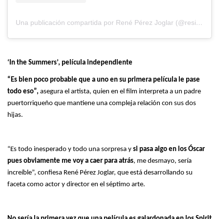
Una publicación compartida por René Pérez Joglar (@residente)
‘In the Summers’, película independiente
“Es bien poco probable que a uno en su primera película le pase
todo eso”,
asegura el artista, quien en el film interpreta a un padre
puertorriqueño que mantiene una compleja relación con sus dos
hijas.
“Es todo inesperado y todo una sorpresa y
si pasa algo en los Óscar
pues obviamente me voy a caer para atrás
, me desmayo, sería
increíble”, confiesa René Pérez Joglar, que está desarrollando su
faceta como actor y director en el séptimo arte.
No sería la primera vez que una película es galardonada en los Spirit