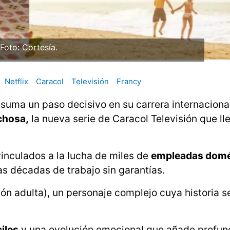
Foto: Cortesía.
Netflix
Caracol
Televisión
Francy
t
suma un paso decisivo en su carrera internacional
chosa,
la nueva serie de Caracol Televisión que ll
inculados a la lucha de miles de
empleadas domé
s décadas de trabajo sin garantías.
ión adulta), un personaje complejo cuya historia se
ciles
y una evolución emocional que añade profun