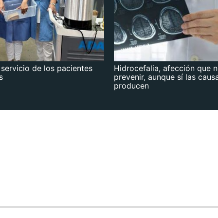
 servicio de los pacientes
Hidrocefalia, afección que 
s
prevenir, aunque sí las caus
producen