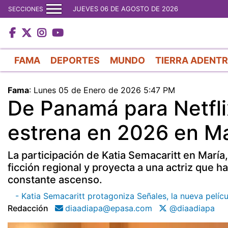
JUEVES 06 DE AGOSTO DE 2026
SECCIONES
FAMA
DEPORTES
MUNDO
TIERRA ADENT
Fama
:
Lunes 05 de Enero de 2026 5:47 PM
De Panamá para Netfli
estrena en 2026 en Ma
La participación de Katia Semacaritt en María
ficción regional y proyecta a una actriz que h
constante ascenso.
- Katia Semacaritt protagoniza Señales, la nueva pelíc
Redacción
diaadiapa@epasa.com
@diaadiapa