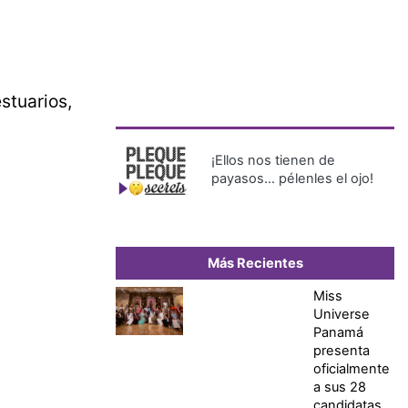
stuarios,
¡Ellos nos tienen de
payasos… pélenles el ojo!
Más Recientes
Miss
Universe
Panamá
presenta
oficialmente
a sus 28
candidatas