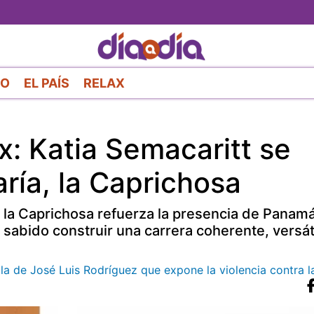
Pasar
al
contenido
principal
RO
EL PAÍS
RELAX
x: Katia Semacaritt se
ría, la Caprichosa
, la Caprichosa refuerza la presencia de Panamá
a sabido construir una carrera coherente, versát
ula de José Luis Rodríguez que expone la violencia contra l