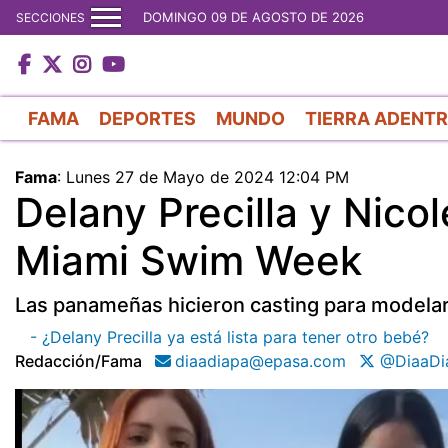
DOMINGO 09 DE AGOSTO DE 2026
SECCIONES
FAMA
DEPORTES
MUNDO
TIERRA ADENT
Fama
:
Lunes 27 de Mayo de 2024 12:04 PM
Delany Precilla y Nicol
Miami Swim Week
Las panameñas hicieron casting para modelar
- ¿Delany Precilla ya está lista para tener otro bebé?
Redacción/fama
diaadiapa@epasa.com
@DiaaDi