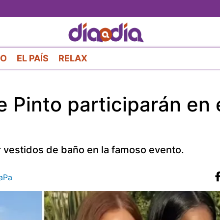
Pasar
al
contenido
principal
RO
EL PAÍS
RELAX
e Pinto participarán en 
 vestidos de baño en la famoso evento.
aPa