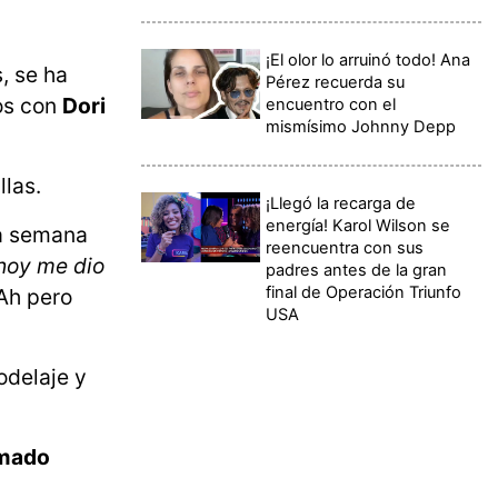
¡El olor lo arruinó todo! Ana
s, se ha
Pérez recuerda su
tos con
Dori
encuentro con el
mismísimo Johnny Depp
llas.
¡Llegó la recarga de
energía! Karol Wilson se
a semana
reencuentra con sus
 hoy me dio
padres antes de la gran
final de Operación Triunfo
Ah pero
USA
odelaje y
amado