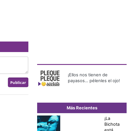
¡Ellos nos tienen de
payasos… pélenles el ojo!
Más Recientes
¡La
Bichota
está