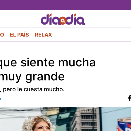
Pasar
al
contenido
principal
RO
EL PAÍS
RELAX
que siente mucha
 muy grande
, pero le cuesta mucho.
a