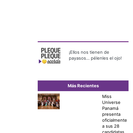
¡Ellos nos tienen de
payasos… pélenles el ojo!
Más Recientes
Miss
Universe
Panamá
presenta
oficialmente
a sus 28
candidatas