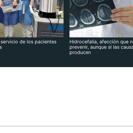
 servicio de los pacientes
Hidrocefalia, afección que 
s
prevenir, aunque sí las caus
producen