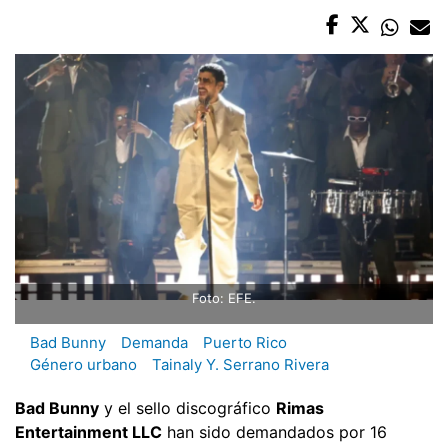
Foto: EFE.
Bad Bunny
Demanda
Puerto Rico
Género urbano
Tainaly Y. Serrano Rivera
Bad Bunny
y el sello discográfico
Rimas
Entertainment LLC
han sido demandados por 16