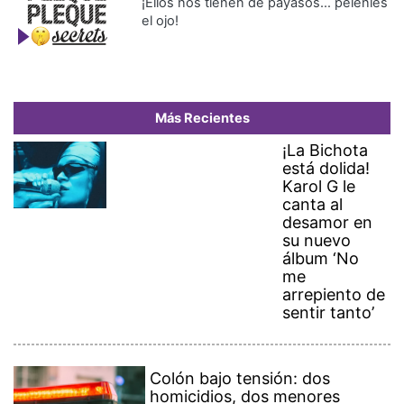
¡Ellos nos tienen de payasos… pélenles
el ojo!
Más Recientes
¡La Bichota
está dolida!
Karol G le
canta al
desamor en
su nuevo
álbum ‘No
me
arrepiento de
sentir tanto’
Colón bajo tensión: dos
homicidios, dos menores