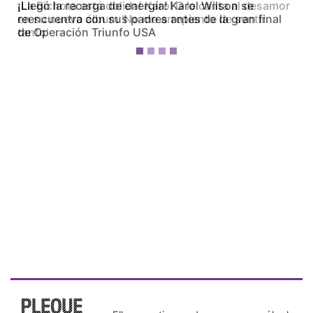
¡La Bichota está dolida! Karol G le canta al desamor
en su nuevo álbum ‘No me arrepiento de sentir
tanto’