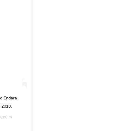
mo Endara
 2018.
pa) el