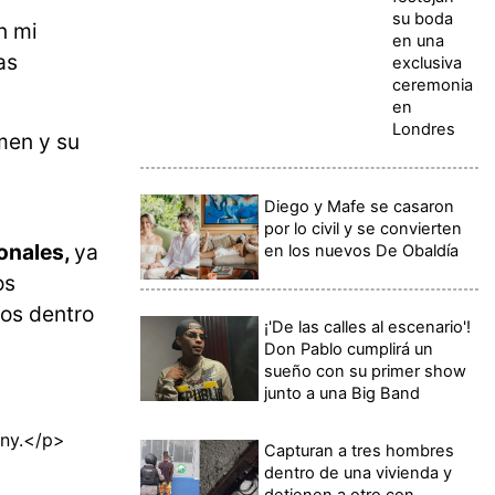
su boda
n mi
en una
as
exclusiva
ceremonia
en
Londres
amen y su
Diego y Mafe se casaron
por lo civil y se convierten
ionales,
ya
en los nuevos De Obaldía
os
ios dentro
¡'De las calles al escenario'!
Don Pablo cumplirá un
sueño con su primer show
junto a una Big Band
any.</p>
Capturan a tres hombres
dentro de una vivienda y
detienen a otro con