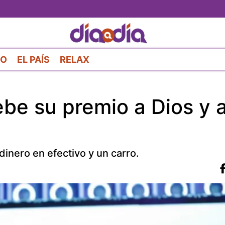
Pasar
al
contenido
principal
RO
EL PAÍS
RELAX
be su premio a Dios y 
inero en efectivo y un carro.