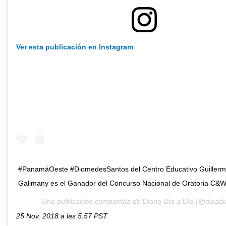
Ver esta publicación en Instagram
#PanamáOeste #DiomedesSantos del Centro Educativo Guiller
Galimany es el Ganador del Concurso Nacional de Oratoria C&W
Una publicación compartida de
Diario Día a Día
(@diaadia
25 Nov, 2018 a las 5:57 PST