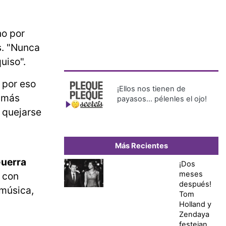
no por
s. "Nunca
uiso".
 por eso
¡Ellos nos tienen de
s más
payasos… pélenles el ojo!
e quejarse
Más Recientes
uerra
¡Dos
meses
y con
después!
 música,
Tom
.
Holland y
Zendaya
festejan