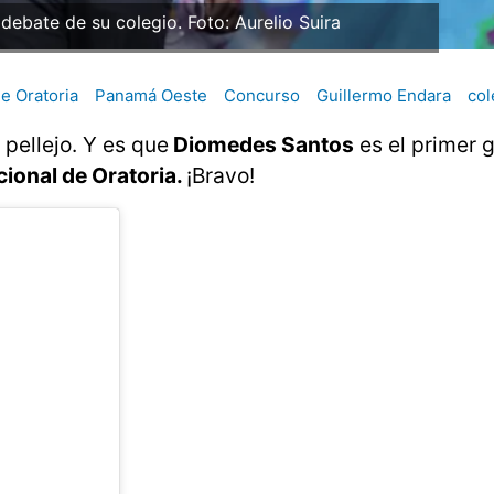
debate de su colegio. Foto: Aurelio Suira
e Oratoria
Panamá Oeste
Concurso
Guillermo Endara
col
pellejo. Y es que
Diomedes Santos
es el primer 
ional de Oratoria.
¡Bravo!