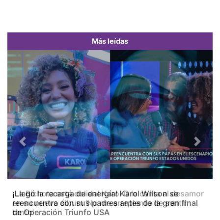
Más leídas
Previous
Next
¡La Bichota está dolida! Karol G le canta al desamor
en su nuevo álbum ‘No me arrepiento de sentir
tanto’