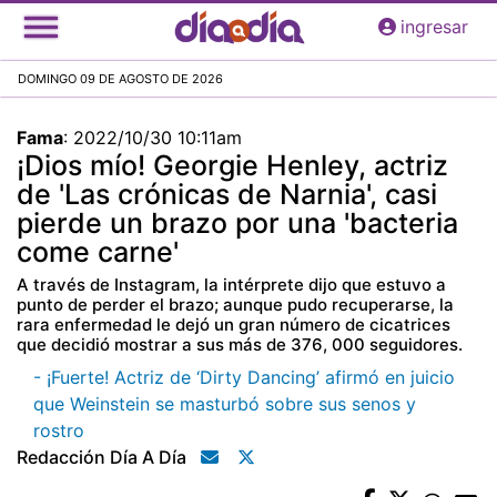
Pasar
ingresar
al
contenido
DOMINGO 09 DE AGOSTO DE 2026
principal
Fama
:
2022/10/30 10:11am
¡Dios mío! Georgie Henley, actriz
de 'Las crónicas de Narnia', casi
pierde un brazo por una 'bacteria
come carne'
A través de Instagram, la intérprete dijo que estuvo a
punto de perder el brazo; aunque pudo recuperarse, la
rara enfermedad le dejó un gran número de cicatrices
que decidió mostrar a sus más de 376, 000 seguidores.
- ¡Fuerte! Actriz de ‘Dirty Dancing’ afirmó en juicio
que Weinstein se masturbó sobre sus senos y
rostro
Redacción Día A Día