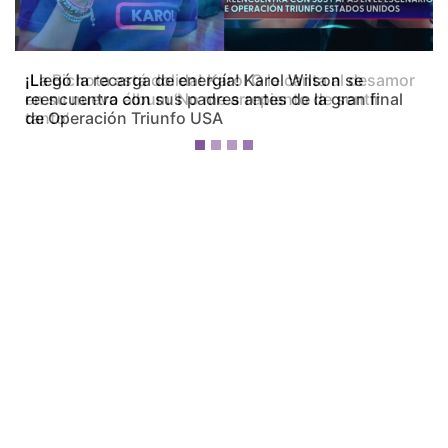
¡La Bichota está dolida! Karol G le canta al desamor
en su nuevo álbum ‘No me arrepiento de sentir
tanto’