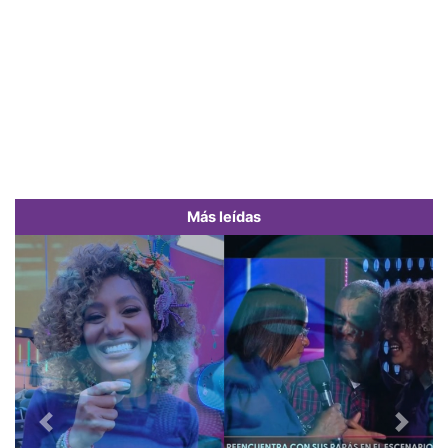
Más leídas
Previous
Next