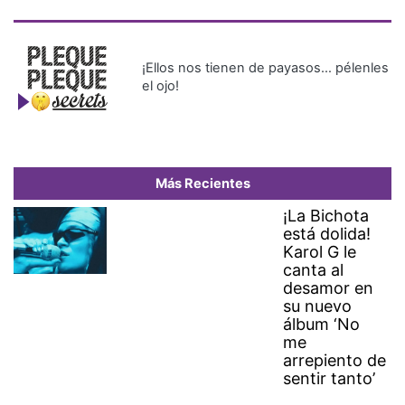
¡Ellos nos tienen de payasos… pélenles
el ojo!
Más Recientes
¡La Bichota
está dolida!
Karol G le
canta al
desamor en
su nuevo
álbum ‘No
me
arrepiento de
sentir tanto’