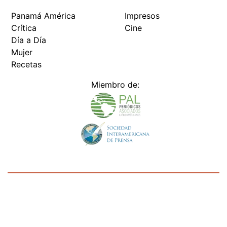
Panamá América
Impresos
Crítica
Cine
Día a Día
Mujer
Recetas
Miembro de:
Todos los derechos reservados Editora Panamá América S.A. -
Ciudad de Panamá - Panamá 2026.
Prohibida su reproducción total o parcial, sin autorización escrita
de su titular
×
Utilizamos cookies propias y de terceros para mejorar
nuestros servicios y mostrarles publicidad relacionada