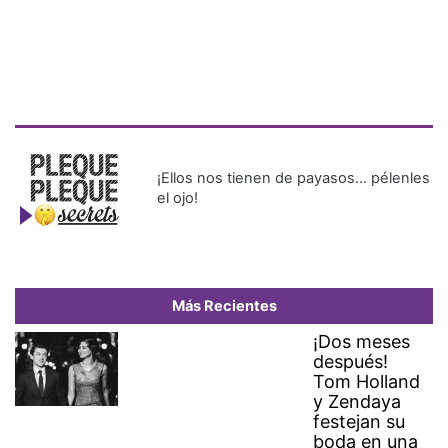
¡Ellos nos tienen de payasos… pélenles
el ojo!
Más Recientes
¡Dos meses
después!
Tom Holland
y Zendaya
festejan su
boda en una