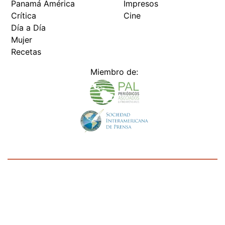
Panamá América
Impresos
Crítica
Cine
Día a Día
Mujer
Recetas
Miembro de:
Todos los derechos reservados Editora Panamá América S.A. -
Ciudad de Panamá - Panamá 2026.
Prohibida su reproducción total o parcial, sin autorización escrita
de su titular
×
Utilizamos cookies propias y de terceros para mejorar
nuestros servicios y mostrarles publicidad relacionada
con sus preferencias mediante el análisis de sus hábitos