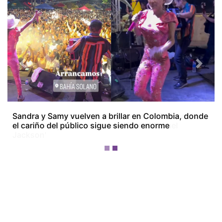
Previous
Next
Josenid aclara por qué ahora luce más blanca: 'No
me hice ninguna transformación de Michael
Jackson'