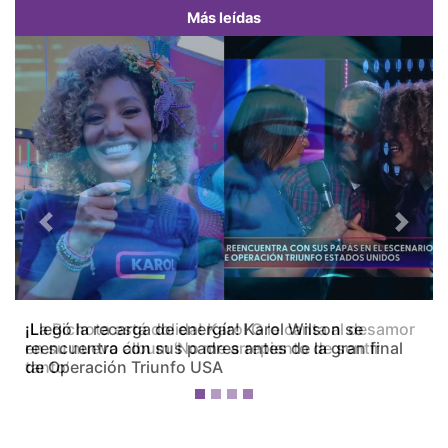
Más leídas
Previous
Next
¡La Bichota está dolida! Karol G le canta al desamor
en su nuevo álbum ‘No me arrepiento de sentir
tanto’