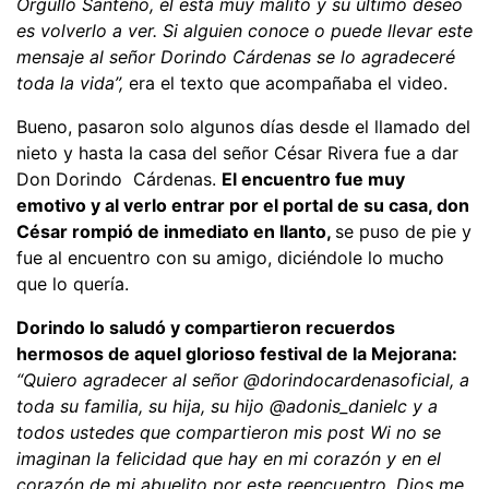
Orgullo Santeño, él está muy malito y su último deseo
es volverlo a ver. Si alguien conoce o puede llevar este
mensaje al señor Dorindo Cárdenas se lo agradeceré
toda la vida”,
era el texto que acompañaba el video.
Bueno, pasaron solo algunos días desde el llamado del
nieto y hasta la casa del señor César Rivera fue a dar
Don Dorindo Cárdenas.
El encuentro fue muy
emotivo y al verlo entrar por el portal de su casa, don
César rompió de inmediato en llanto,
se puso de pie y
fue al encuentro con su amigo, diciéndole lo mucho
que lo quería.
Dorindo lo saludó y compartieron recuerdos
hermosos de aquel glorioso festival de la Mejorana:
“Quiero agradecer al señor @dorindocardenasoficial, a
toda su familia, su hija, su hijo @adonis_danielc y a
todos ustedes que compartieron mis post Wi no se
imaginan la felicidad que hay en mi corazón y en el
corazón de mi abuelito por este reencuentro, Dios me