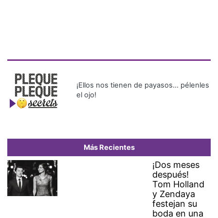
¡Ellos nos tienen de payasos… pélenles
el ojo!
Más Recientes
¡Dos meses
después!
Tom Holland
y Zendaya
festejan su
boda en una