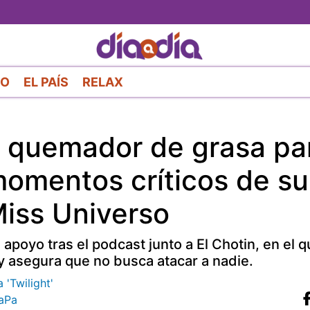
Pasar
al
contenido
principal
RO
EL PAÍS
RELAX
e quemador de grasa pa
momentos críticos de su
iss Universo
poyo tras el podcast junto a El Chotin, en el 
 asegura que no busca atacar a nadie.
'Twilight'
aPa