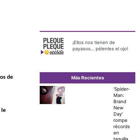
¡Ellos nos tienen de
payasos… pélenles el ojo!
zos de
Más Recientes
'Spider-
Man:
Brand
New
 le
Day'
rompe
récords
en
taquilla