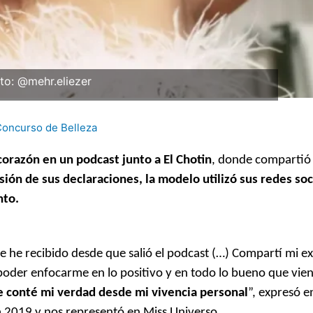
to: @mehr.eliezer
oncurso de Belleza
corazón en un podcast junto a El Chotin
, donde compartió
sión de sus declaraciones, la modelo utilizó sus redes soc
nto.
e he recibido desde que salió el podcast (…) Compartí mi e
y poder enfocarme en lo positivo y en todo lo bueno que vie
 conté mi verdad desde mi vivencia personal
”, expresó e
á 2019 y nos representó en Miss Universo.