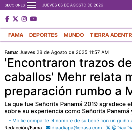
JUEVES 06 DE AGOSTO DE 2026
SECCIONES
FAMA
DEPORTES
MUNDO
TIERRA ADENT
Fama
:
Jueves 28 de Agosto de 2025 11:57 AM
'Encontraron trazos d
caballos' Mehr relata 
preparación rumbo a M
La que fue Señorita Panamá 2019 agradece el a
sobre su experiencia como Señorita Panamá y
- Mollie comparte el nombre de su bebé con un guiño a 
Redacción/fama
diaadiapa@epasa.com
@DiaaDi