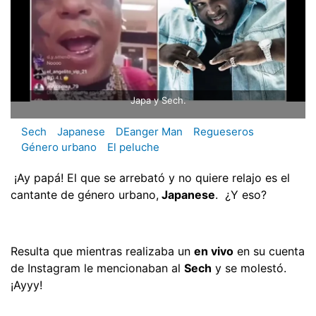
Japa y Sech.
Sech
Japanese
DEanger Man
Regueseros
Género urbano
El peluche
¡Ay papá! El que se arrebató y no quiere relajo es el
cantante de género urbano,
Japanese
. ¿Y eso?
Resulta que mientras realizaba un
en vivo
en su cuenta
de Instagram le mencionaban al
Sech
y se molestó.
¡Ayyy!