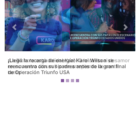
Previous
Next
¡La Bichota está dolida! Karol G le canta al desamor
en su nuevo álbum ‘No me arrepiento de sentir
tanto’