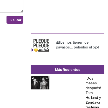
¡Ellos nos tienen de
payasos… pélenles el ojo!
Más Recientes
¡Dos
meses
después!
Tom
Holland y
Zendaya
festejan