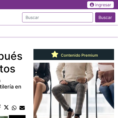
ingresar
Buscar
spués
Contenido Premium
ctos
a
ilería en