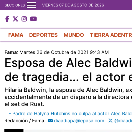
VIERNES 07 DE AGOSTO DE 2026
SECCIONES
FAMA
DEPORTES
MUNDO
TIERRA ADENT
Fama
:
Martes 26 de Octubre de 2021 9:43 AM
Esposa de Alec Baldwi
de tragedia... el acto
Hilaria Baldwin, la esposa de Alec Baldwin, e
accidentalmente de un disparo a la directora 
el set de Rust.
- Padre de Halyna Hutchins no culpa al actor Alec Bald
Redacción / Fama
diaadiapa@epasa.com
@diaad