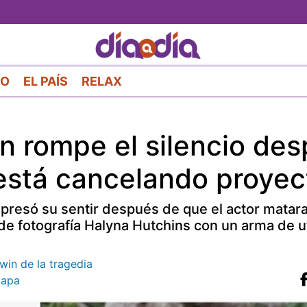
Pasar
al
contenido
principal
RO
EL PAÍS
RELAX
n rompe el silencio de
r está cancelando proye
xpresó su sentir después de que el actor matar
de fotografía Halyna Hutchins con un arma de ut
win de la tragedia
iapa