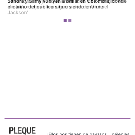
Josenid aclara por qué ahora luce más blanca: 'No
me hice ninguna transformación de Michael
Jackson'
¡Ellos nos tienen de payasos… pélenles