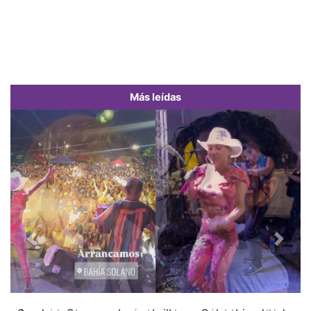
Más leídas
Previous
Next