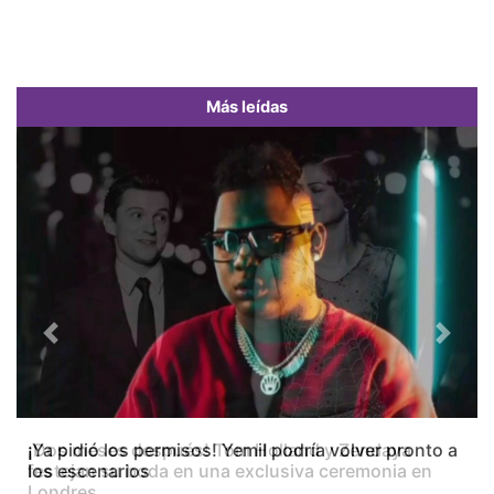
Más leídas
Previous
Next
¡Dos meses después! Tom Holland y Zendaya
festejan su boda en una exclusiva ceremonia en
Londres