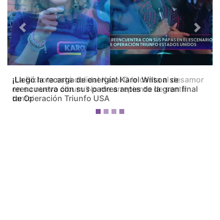
Previous
Next
¡La Bichota está dolida! Karol G le canta al desamor
en su nuevo álbum ‘No me arrepiento de sentir
tanto’