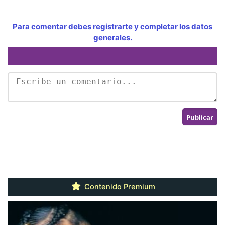
Para comentar debes registrarte y completar los datos
generales.
Contenido Premium