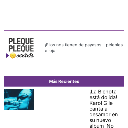
¡Ellos nos tienen de payasos… pélenles
el ojo!
Más Recientes
¡La Bichota
está dolida!
Karol G le
canta al
desamor en
su nuevo
álbum ‘No