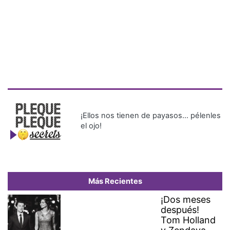
¡Ellos nos tienen de payasos… pélenles
el ojo!
Más Recientes
¡Dos meses
después!
Tom Holland