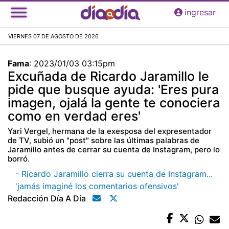
Pasar
ingresar
al
contenido
VIERNES 07 DE AGOSTO DE 2026
principal
Fama
:
2023/01/03 03:15pm
Excuñada de Ricardo Jaramillo le
pide que busque ayuda: 'Eres pura
imagen, ojalá la gente te conociera
como en verdad eres'
Yari Vergel, hermana de la exesposa del expresentador
de TV, subió un "post" sobre las últimas palabras de
Jaramillo antes de cerrar su cuenta de Instagram, pero lo
borró.
- Ricardo Jaramillo cierra su cuenta de Instagram...
'jamás imaginé los comentarios ofensivos'
Redacción Día A Día