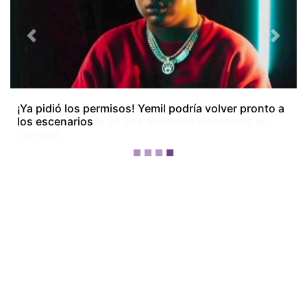
Previous
Next
¡Dos meses después! Tom Holland y Zendaya
festejan su boda en una exclusiva ceremonia en
Londres