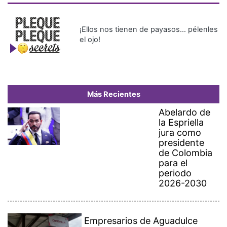
¡Ellos nos tienen de payasos… pélenles
el ojo!
Más Recientes
Abelardo de
la Espriella
jura como
presidente
de Colombia
para el
periodo
2026-2030
Empresarios de Aguadulce