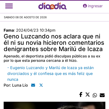
Pasar
ingresar
al
contenido
SABADO 08 DE AGOSTO DE 2026
principal
Fama
:
2024/04/23 10:34pm
Geno Luzcando nos aclara que ni
él ni su novia hicieron comentarios
denigrantes sobre Marilú de Icaza
Apenado, el deportista pidió disculpas públicas a su ex
por lo que esta persona cercana a él hizo.
- Eugenio Luzcando y Marilú de Icaza ya están
divorciados y él confiesa que es más feliz que
nunca
Por: Luna Lío