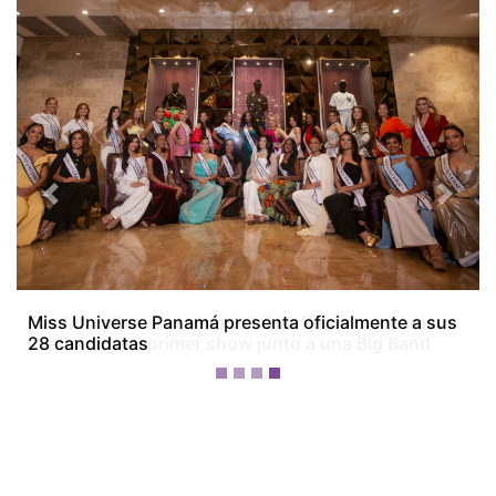
Previous
Next
¡'De las calles al escenario'! Don Pablo cumplirá un
sueño con su primer show junto a una Big Band