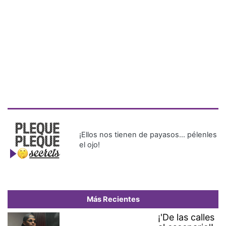
¡Ellos nos tienen de payasos… pélenles
el ojo!
Más Recientes
¡'De las calles