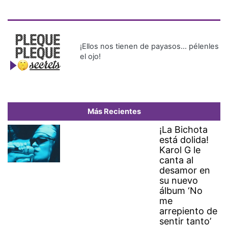
¡Ellos nos tienen de payasos… pélenles
el ojo!
Más Recientes
¡La Bichota
está dolida!
Karol G le
canta al
desamor en
su nuevo
álbum ‘No
me
arrepiento de
sentir tanto’