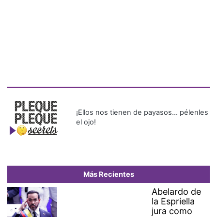
¡Ellos nos tienen de payasos… pélenles
el ojo!
Más Recientes
Abelardo de
la Espriella
jura como