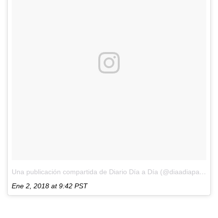
Una publicación compartida de Diario Día a Día (@diaadiapa)
el
Ene 2, 2018 at 9:42 PST