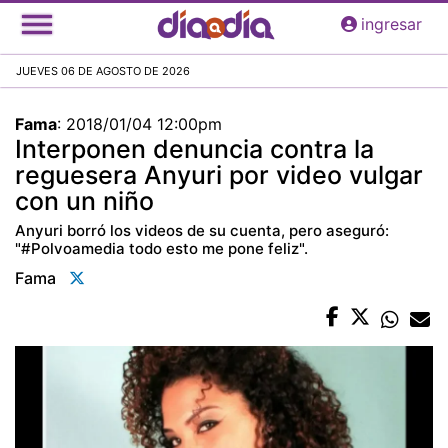
Pasar
ingresar
al
contenido
JUEVES 06 DE AGOSTO DE 2026
principal
Fama
:
2018/01/04 12:00pm
Interponen denuncia contra la
reguesera Anyuri por video vulgar
con un niño
Anyuri borró los videos de su cuenta, pero aseguró:
"#Polvoamedia todo esto me pone feliz".
Fama