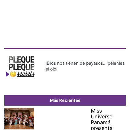
¡Ellos nos tienen de payasos… pélenles
el ojo!
Más Recientes
Miss
Universe
Panamá
presenta