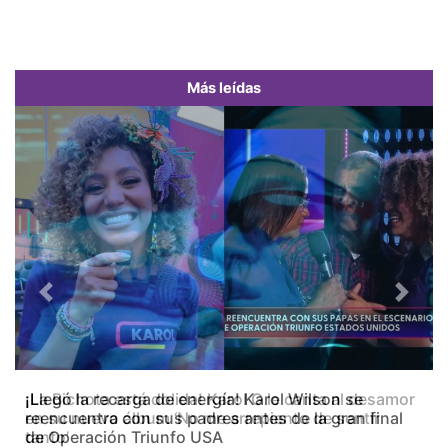
Más leídas
Previous
Next
¡La Bichota está dolida! Karol G le canta al desamor
en su nuevo álbum ‘No me arrepiento de sentir
tanto’