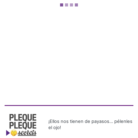
¡Ellos nos tienen de payasos… pélenles
el ojo!