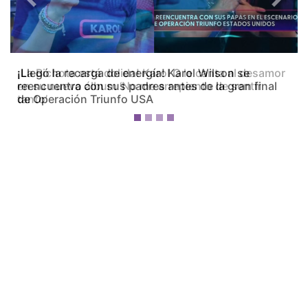
Previous
Next
¡La Bichota está dolida! Karol G le canta al desamor
en su nuevo álbum ‘No me arrepiento de sentir
tanto’