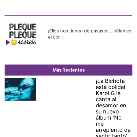
¡Ellos nos tienen de payasos… pélenles
el ojo!
Más Recientes
¡La Bichota
está dolida!
Karol G le
canta al
desamor en
su nuevo
álbum ‘No
me
arrepiento de
sentir tanto’