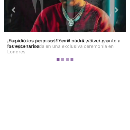
Previous
Next
¡Dos meses después! Tom Holland y Zendaya
festejan su boda en una exclusiva ceremonia en
Londres