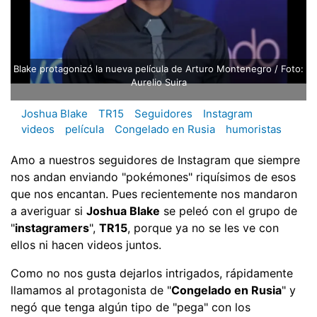
Blake protagonizó la nueva película de Arturo Montenegro / Foto:
Aurelio Suira
Joshua Blake
TR15
Seguidores
Instagram
videos
película
Congelado en Rusia
humoristas
Amo a nuestros seguidores de Instagram que siempre
nos andan enviando "pokémones" riquísimos de esos
que nos encantan. Pues recientemente nos mandaron
a averiguar si
Joshua Blake
se peleó con el grupo de
"
instagramers
",
TR15
, porque ya no se les ve con
ellos ni hacen videos juntos.
Como no nos gusta dejarlos intrigados, rápidamente
llamamos al protagonista de "
Congelado en Rusia
" y
negó que tenga algún tipo de "pega" con los