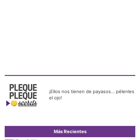
¡Ellos nos tienen de payasos… pélenles
el ojo!
Más Recientes