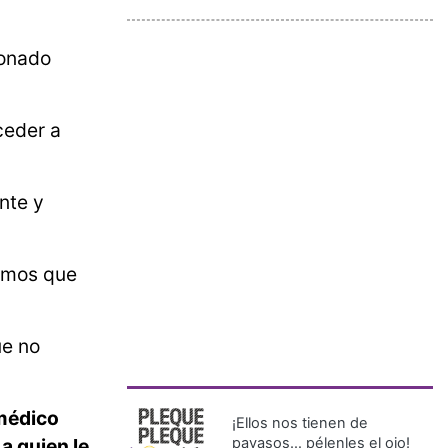
ionado
ceder a
nte y
ramos que
ue no
 médico
¡Ellos nos tienen de
a quien le
payasos… pélenles el ojo!