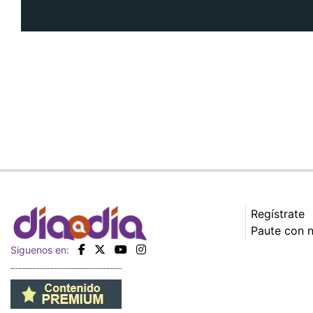
Regístrate
Paute con 
Siguenos en: