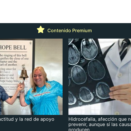
Contenido Premium
actitud y la red de apoyo
Hidrocefalia, afección que 
prevenir, aunque sí las caus
producen