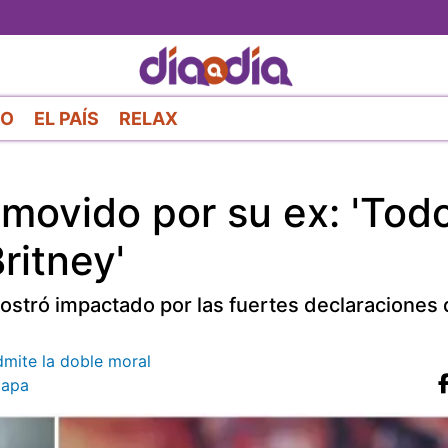
Pasar
al
contenido
principal
RO
EL PAÍS
RELAX
nmovido por su ex: 'Tod
ritney'
mostró impactado por las fuertes declaraciones 
dmite la doble moral
iapa