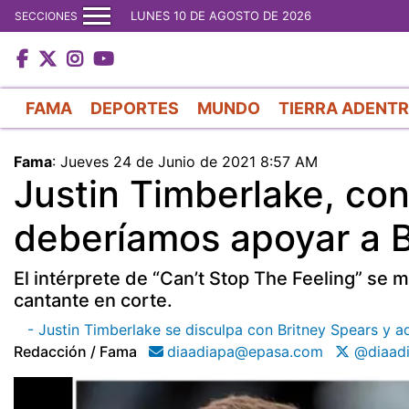
LUNES 10 DE AGOSTO DE 2026
SECCIONES
FAMA
DEPORTES
MUNDO
TIERRA ADENT
Fama
:
Jueves 24 de Junio de 2021 8:57 AM
Justin Timberlake, co
deberíamos apoyar a B
El intérprete de “Can’t Stop The Feeling” se 
cantante en corte.
- Justin Timberlake se disculpa con Britney Spears y a
Redacción / Fama
diaadiapa@epasa.com
@diaad