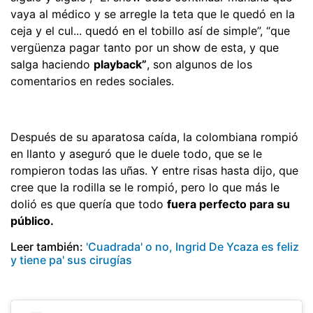
vaya al m
é
dico y se arregle la teta q
ue
le quedó en la
ceja y el cul... quedó en el tobillo así de simple”,
“que
vergüenza pagar tanto por un show de esta, y que
salga haciendo
playback”
, son algunos de los
comentarios en redes sociales.
Después de su aparatosa caída,
la colombiana
romp
ió
en llanto
y aseguró
que le duele todo, que se le
rompieron
todas las
uñas.
Y entre risas hasta dijo, que
cree que la rodilla
se le rompió
, pero lo que más le
dolió es que quería que todo
fuera perfecto para su
público.
Leer también:
'Cuadrada' o no, Ingrid De Ycaza es feliz
y tiene pa' sus cirugías