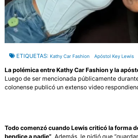
ETIQUETAS
Kathy Car Fashion
Apóstol Key Lewis
La polémica entre Kathy Car Fashion y la apóst
Luego de ser mencionada públicamente durante 
colonense publicó un extenso video respondiend
Todo comenzó cuando Lewis criticó la forma d
bendice a nadie”
. Además, le pidió que “guarda