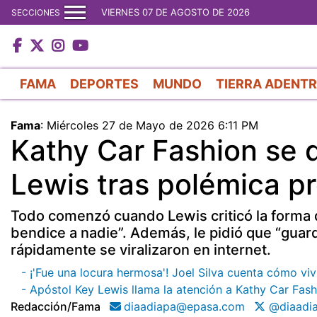
VIERNES 07 DE AGOSTO DE 2026
SECCIONES
FAMA
DEPORTES
MUNDO
TIERRA ADENT
Fama
:
Miércoles 27 de Mayo de 2026 6:11 PM
Kathy Car Fashion se d
Lewis tras polémica p
Todo comenzó cuando Lewis criticó la forma 
bendice a nadie”. Además, le pidió que “guar
rápidamente se viralizaron en internet.
- ¡'Fue una locura hermosa'! Joel Silva cuenta cómo vivi
- Apóstol Key Lewis llama la atención a Kathy Car Fash
Redacción/fama
diaadiapa@epasa.com
@diaadi