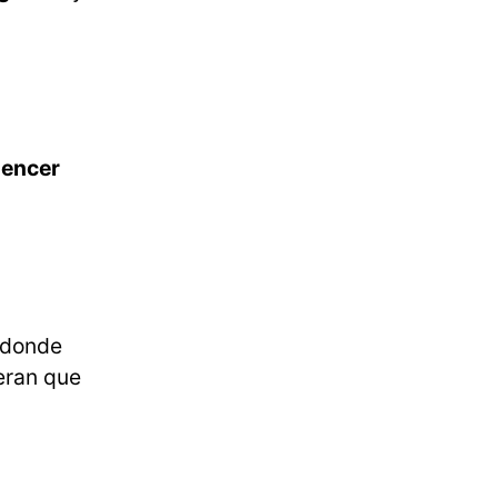
uencer
 donde
eran que