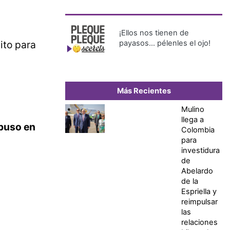
¡Ellos nos tienen de
ito para
payasos… pélenles el ojo!
Más Recientes
Mulino
llega a
 puso en
Colombia
para
investidura
de
Abelardo
de la
Espriella y
reimpulsar
las
relaciones