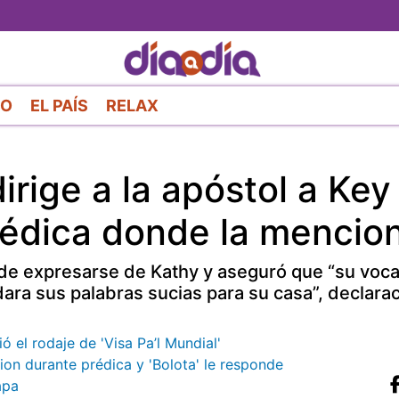
Pasar
al
contenido
principal
RO
EL PAÍS
RELAX
irige a la apóstol a Key
rédica donde la mencio
de expresarse de Kathy y aseguró que “su voca
dara sus palabras sucias para su casa”, declara
ó el rodaje de 'Visa Pa’l Mundial'
ion durante prédica y 'Bolota' le responde
apa