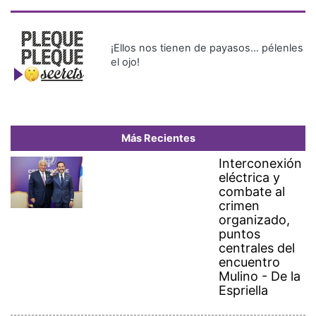
¡Ellos nos tienen de payasos… pélenles
el ojo!
Más Recientes
Interconexión
eléctrica y
combate al
crimen
organizado,
puntos
centrales del
encuentro
Mulino - De la
Espriella