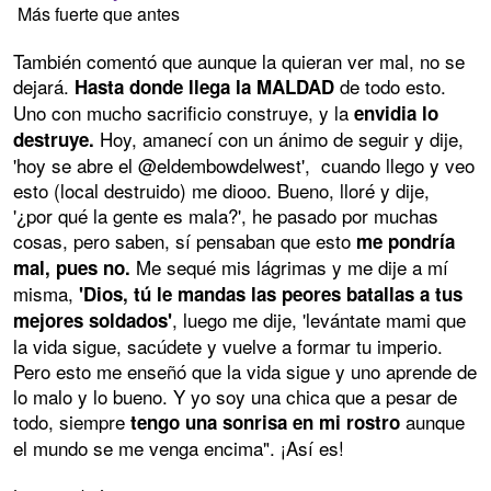
Más fuerte que antes
También comentó que aunque la quieran ver mal, no se
dejará.
de todo esto.
Hasta donde llega la MALDAD
Uno con mucho sacrificio construye, y la
envidia lo
Hoy, amanecí con un ánimo de seguir y dije,
destruye.
'hoy se abre el @eldembowdelwest', cuando llego y veo
esto (local destruido) me diooo. Bueno, lloré y dije,
'¿por qué la gente es mala?', he pasado por muchas
cosas, pero saben, sí pensaban que esto
me pondría
Me sequé mis lágrimas y me dije a mí
mal, pues no.
misma,
'Dios, tú le mandas las peores batallas a tus
, luego me dije, 'levántate mami que
mejores soldados'
la vida sigue, sacúdete y vuelve a formar tu imperio.
Pero esto me enseñó que la vida sigue y uno aprende de
lo malo y lo bueno. Y yo soy una chica que a pesar de
todo, siempre
aunque
tengo una sonrisa en mi rostro
el mundo se me venga encima". ¡Así es!