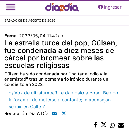
Pasar
ingresar
al
contenido
SABADO 08 DE AGOSTO DE 2026
principal
Fama
:
2023/05/04 11:42am
La estrella turca del pop, Gülsen,
fue condenada a diez meses de
cárcel por bromear sobre las
escuelas religiosas
Gülsen ha sido condenada por "incitar al odio y la
enemistad" tras un comentario irónico durante un
concierto en 2022.
- ¡'Voz de ultratumba'! Le dan palo a Yoani Ben por
la 'osadía' de meterse a cantante; le aconsejan
seguir en Calle 7
Redacción Día A Día