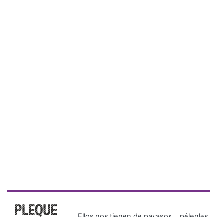
¡Ellos nos tienen de payasos… pélenles