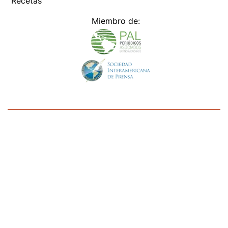
Miembro de:
Todos los derechos reservados Editora Panamá América S.A. -
Ciudad de Panamá - Panamá 2026.
Prohibida su reproducción total o parcial, sin autorización escrita
de su titular
×
Utilizamos cookies propias y de terceros para mejorar
nuestros servicios y mostrarles publicidad relacionada
con sus preferencias mediante el análisis de sus hábitos
de navegación. si continúa navegando, consideramos
que acepta su uso.
Puede cambiar la configuración u
obtener más información aquí
/fama/la-iglesia-queria-que-renunciara-al-titulo-carolina-