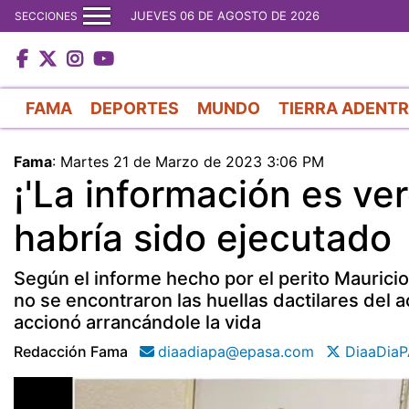
JUEVES 06 DE AGOSTO DE 2026
SECCIONES
FAMA
DEPORTES
MUNDO
TIERRA ADENT
Fama
:
Martes 21 de Marzo de 2023 3:06 PM
¡'La información es ve
habría sido ejecutado
Según el informe hecho por el perito Mauricio
no se encontraron las huellas dactilares del
accionó arrancándole la vida
Redacción Fama
diaadiapa@epasa.com
DiaaDiaP