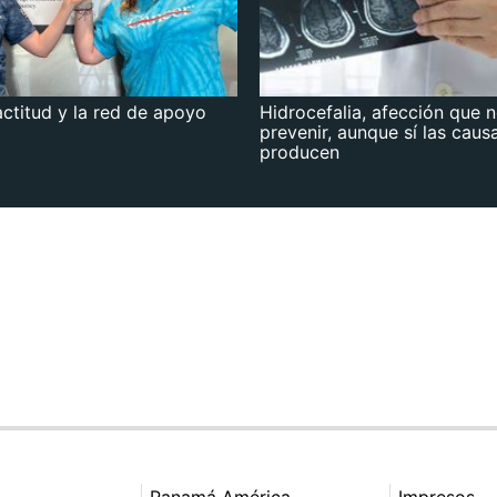
actitud y la red de apoyo
Hidrocefalia, afección que 
prevenir, aunque sí las caus
producen