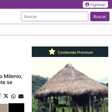
ingresar
Buscar
Contenido Premium
o Milenio,
nte se