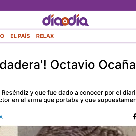
Pasar
al
contenido
principal
RO
EL PAÍS
RELAX
rdadera'! Octavio Ocaña
 Reséndiz y que fue dado a conocer por el diari
 actor en el arma que portaba y que supuestame
A