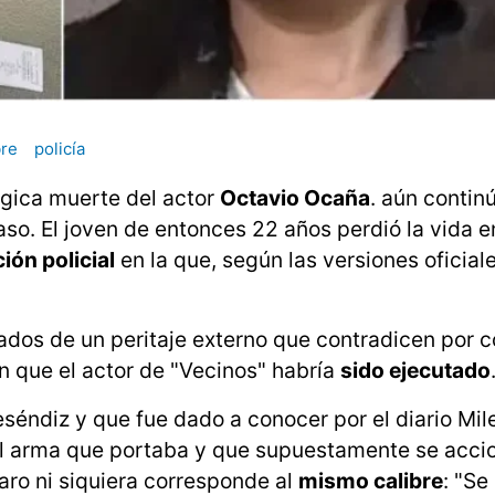
bre
policía
gica muerte del actor
Octavio Ocaña
. aún contin
so. El joven de entonces 22 años perdió la vida e
ión policial
en la que, según las versiones oficial
tados de un peritaje externo que contradicen por 
n que el actor de "Vecinos" habría
sido ejecutado
séndiz y que fue dado a conocer por el diario Mile
n el arma que portaba y que supuestamente se acci
paro ni siquiera corresponde al
mismo calibre
: "Se