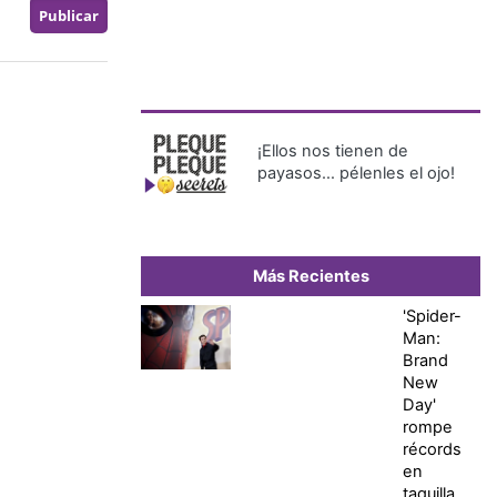
¡Ellos nos tienen de
payasos… pélenles el ojo!
Más Recientes
'Spider-
Man:
Brand
New
Day'
rompe
récords
en
taquilla