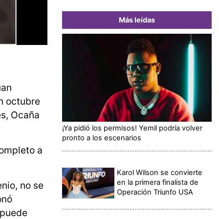
Más leídas
úan
n octubre
es, Ocaña
¡Ya pidió los permisos! Yemil podría volver
pronto a los escenarios
completo a
.
Karol Wilson se convierte
en la primera finalista de
nio, no se
Operación Triunfo USA
onó
 puede