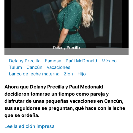
Delany Precilla
Delany Precilla
Famosa
Paúl McDonald
México
Tulum
Cancún
vacaciones
banco de leche materna
Zion
Hijo
Ahora que Delany Precilla y Paul Mcdonald
decidieron tomarse un tiempo como pareja y
disfrutar de unas pequeñas vacaciones en Cancún,
sus seguidores se preguntan, qué hace con la leche
que se ordeña.
Lee la edición impresa