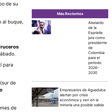
po de su
Más Recientes
 al buque,
Abelardo
de la
Espriella
jura como
presidente
 Cruceros
de
Colombia
sábado.
para el
periodo
l para
2026-
2030
(sur de
no
Empresarios de Aguadulce
alertan por crisis
económica y ven en la
minería una posible salida
n mes de