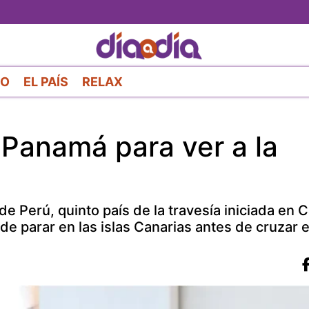
Pasar
al
contenido
principal
RO
EL PAÍS
RELAX
a Panamá para ver a la
 Perú, quinto país de la travesía iniciada en C
e parar en las islas Canarias antes de cruzar 