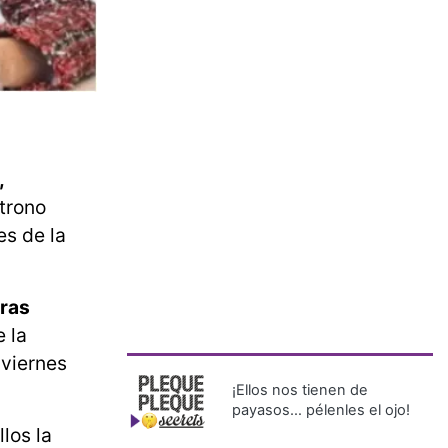
,
 trono
es de la
tras
 la
 viernes
¡Ellos nos tienen de
payasos… pélenles el ojo!
los la