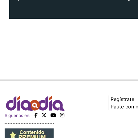
Regístrate
Paute con 
Siguenos en: