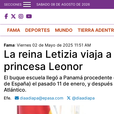
SABADO 08 DE AGOSTO DE 2026
SECCIONES
FAMA
DEPORTES
MUNDO
TIERRA ADENT
Fama
:
Viernes 02 de Mayo de 2025 11:51 AM
La reina Letizia viaja 
princesa Leonor
El buque escuela llegó a Panamá procedente de
de España) el pasado 11 de enero, y después d
Atlántico.
Efe.
diaadiapa@epasa.com
@diaadiapa