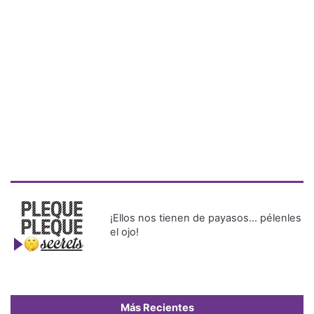
¡Ellos nos tienen de payasos… pélenles
el ojo!
Más Recientes