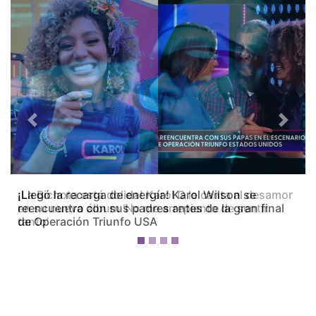
Previous
Next
¡La Bichota está dolida! Karol G le canta al desamor
en su nuevo álbum ‘No me arrepiento de sentir
tanto’